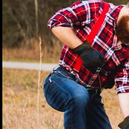
Ручной
Электроинструменты
Станки
Сверлильный
Шлифовальный
Фрезерный
Токарный
Болгарка
Газонокосилка
Мотоблок
Меню