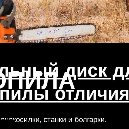
льный диск д
ОПИЛА
 пилы отличи
онокосилки, станки и болгарки.