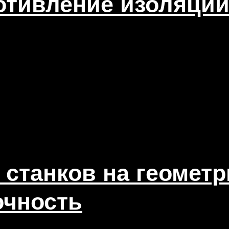
отивление изоляци
 станков на геомет
очность