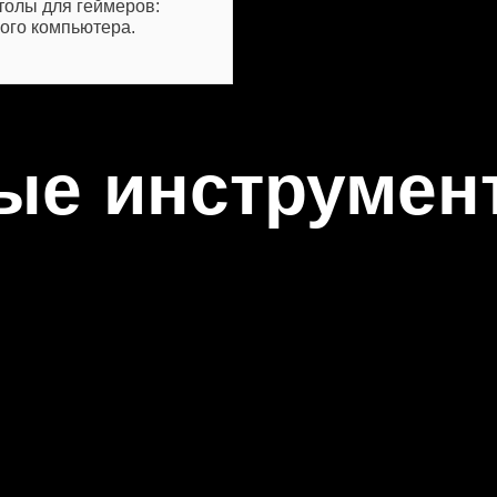
толы для геймеров:
ого компьютера.
ые инструмен