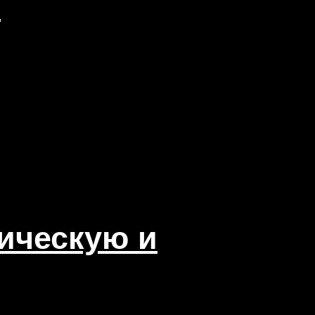
и
рическую и