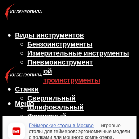
Виды инструментов
Бензоинструменты
Измерительные инструменты
Пневмоинструмент
Ручной
Электроинструменты
Станки
Сверлильный
Меню
Шлифовальный
Фрезерный
Токарный
Геймерские столы в Москве
— игровые
столы для геймеров: эргономичные модели
Болгарка
с полками для мощного компьютера.