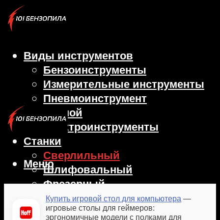
Виды инструментов
Бензоинструменты
Измерительные инструменты
Пневмоинструмент
Ручной
Электроинструменты
Станки
Сверлильный
Меню
Шлифовальный
Фрезерный
Токарный
Купить игровой стол для компьютера
—
игровые столы для геймеров:
Болгарка
эргономичные модели с полками для