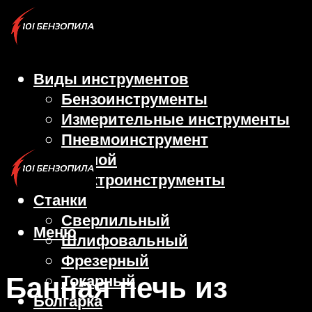
Виды инструментов
Бензоинструменты
Измерительные инструменты
Пневмоинструмент
Ручной
Электроинструменты
Станки
Сверлильный
Меню
Шлифовальный
Фрезерный
Банная печь из
Токарный
Болгарка