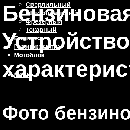
Бензиновая
Сверлильный
Шлифовальный
Фрезерный
Токарный
Устройство
Болгарка
Газонокосилка
Мотоблок
характерис
Меню
Фото бензин