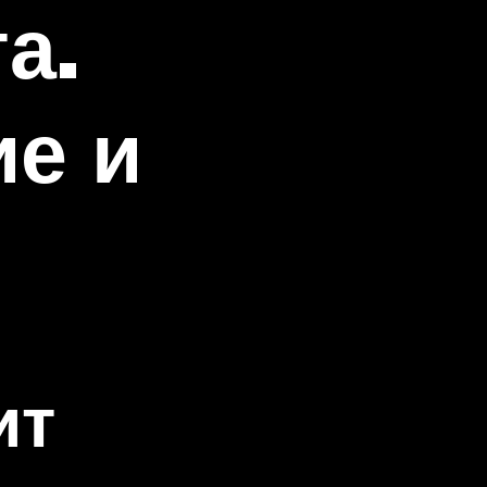
а.
ие и
ит