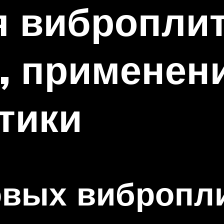
 виброплит
, применен
тики
овых вибропл