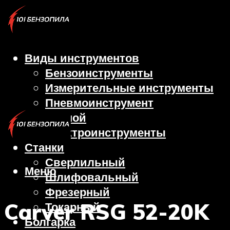
Виды инструментов
Бензоинструменты
Измерительные инструменты
Пневмоинструмент
Ручной
Электроинструменты
Станки
Сверлильный
Меню
Шлифовальный
Фрезерный
Carver RSG 52-20K
Токарный
Болгарка