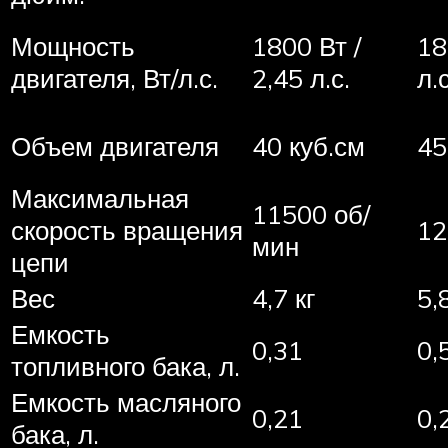
Мощность
1800 Вт /
18
двигателя, Вт/л.с.
2,45 л.с.
л.с
Объем двигателя
40 куб.см
45
Максимальная
11500 об/
скорость вращения
12
мин
цепи
Вес
4,7 кг
5,
Емкость
0,31
0,
топливного бака, л.
Емкость масляного
0,21
0,
бака, л.