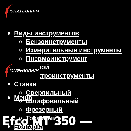
Виды инструментов
Бензоинструменты
Измерительные инструменты
Пневмоинструмент
Ручной
Электроинструменты
Станки
Сверлильный
Меню
Шлифовальный
Фрезерный
Efco MT 350 —
Токарный
Болгарка