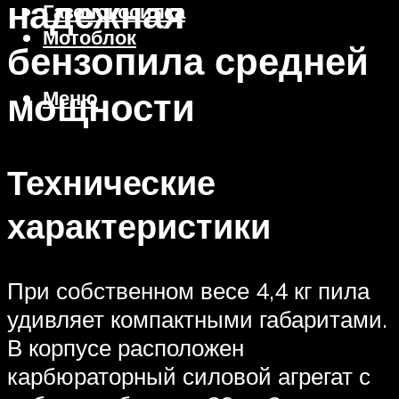
надежная
Газонокосилка
Мотоблок
бензопила средней
мощности
Меню
Технические
характеристики
При собственном весе 4,4 кг пила
удивляет компактными габаритами.
В корпусе расположен
карбюраторный силовой агрегат с