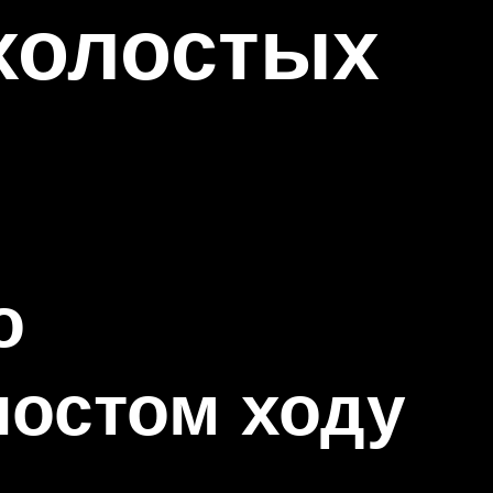
 холостых
о
лостом ходу