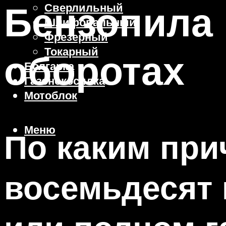
Бензопила 
Сверлильный
Шлифовальный
Фрезерный
Токарный
оборотах
Болгарка
Газонокосилка
Мотоблок
Меню
По каким прич
восемьдесят 