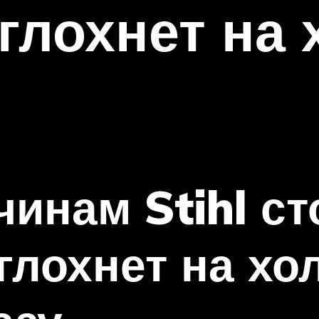
глохнет на
инам Stihl ст
глохнет на хо