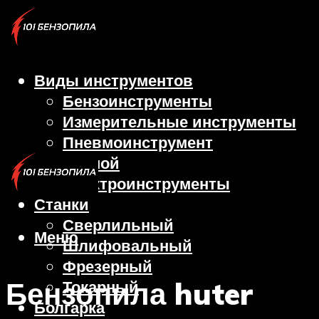
Виды инструментов
Бензоинструменты
Измерительные инструменты
Пневмоинструмент
Ручной
Электроинструменты
Станки
Сверлильный
Меню
Шлифовальный
Фрезерный
Бензопила huter
Токарный
Болгарка