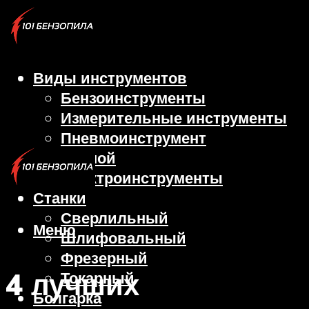
Виды инструментов
Бензоинструменты
Измерительные инструменты
Пневмоинструмент
Ручной
Электроинструменты
Станки
Сверлильный
Меню
Шлифовальный
Фрезерный
4 лучших
Токарный
Болгарка