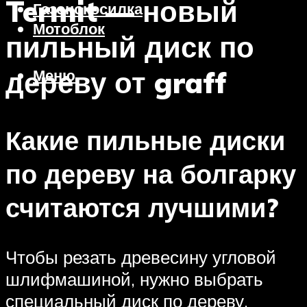
Termit — новый
Газонокосилка
Мотоблок
пильный диск по
дереву от graff
Меню
Какие пильные диски
по дереву на болгарку
считаются лучшими?
Чтобы резать древесину угловой
шлифмашиной, нужно выбрать
специальный диск по дереву.