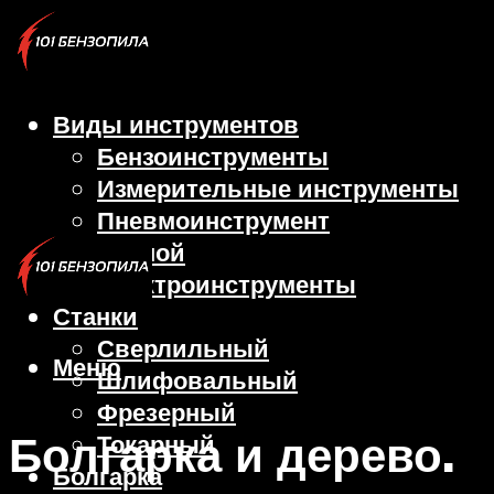
Виды инструментов
Бензоинструменты
Измерительные инструменты
Пневмоинструмент
Ручной
Электроинструменты
Станки
Сверлильный
Меню
Шлифовальный
Фрезерный
Болгарка и дерево.
Токарный
Болгарка