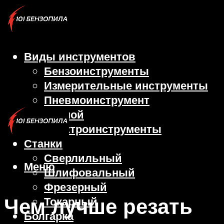
Виды инструментов
Бензоинструменты
Измерительные инструменты
Пневмоинструмент
Ручной
Электроинструменты
Станки
Сверлильный
Меню
Шлифовальный
Фрезерный
Чем лучше резать
Токарный
Болгарка