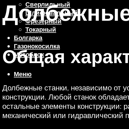
Долбежные 
Сверлильный
Шлифовальный
Фрезерный
Токарный
Болгарка
Газонокосилка
Общая характ
Мотоблок
Меню
Долбежные станки, независимо от у
конструкции. Любой станок обладае
остальные элементы конструкции: ра
механический или гидравлический п