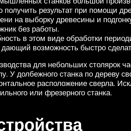
омышленных станков большой произв
 получить результат при помощи дре
ени на выборку древесины и подгонку
жник без работы.
бность в этом виде обработки период
 дающий возможность быстро сделать
водства для небольших столярок ча
олу. У долбежного станка по дереву 
онтальное расположение сверла. Иск
ильного или фрезерного станка.
стройства