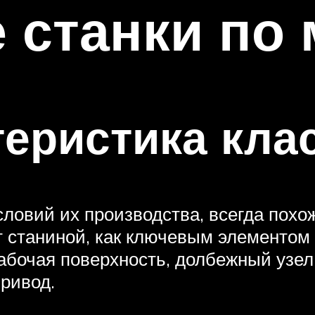
станки по 
еристика кла
словий их производства, всегда похо
т станиной, как ключевым элементом 
бочая поверхность, долбежный узел,
ривод.