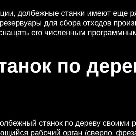
ции, долбежные станки имеют еще р
резервуары для сбора отходов произ
оснащать его численным программны
анок по дере
олбежный станок по дереву своими 
ающийся рабочий орган (сверло, фре