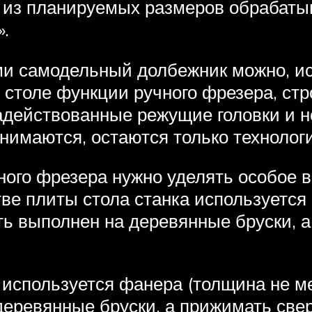
 из планируемых размеров обрабатыв
.
 самодельный долбежник можно, исх
столе функции ручного фрезера, стро
адействованные режущие головки и н
нимаются, остаются только технологи
ного фрезера нужно уделять особое 
тве плиты стола станка используетс
ть выполнен на деревянные бруски, 
 используется фанера (толщина не ме
еревянные бруски, а прижимать све