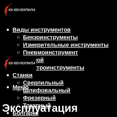
Виды инструментов
Бензоинструменты
Измерительные инструменты
Пневмоинструмент
Ручной
Электроинструменты
Станки
Сверлильный
Меню
Шлифовальный
Фрезерный
Эксплуатация
Токарный
Болгарка