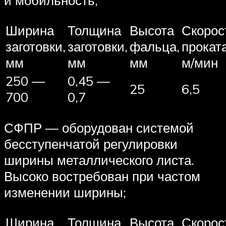
Ширина
Толщина
Высота
Скорос
заготовки,
заготовки,
фальца,
проката
мм
мм
мм
м/мин
250 —
0,45 —
25
6,5
700
0,7
СФПР — оборудован системой
бесступенчатой регулировки
ширины металлического листа.
Высоко востребован при частом
изменении ширины;
Ширина
Толщина
Высота
Скорос