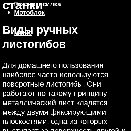
станки
Газонокосилка
Мотоблок
Виды ручных
Меню
листогибов
Для домашнего пользования
наиболее часто используются
поворотные листогибы. Они
работают по такому принципу:
металлический лист кладется
между двумя фиксирующими
плоскостями, одна из которых
выступает за поверхность другой и