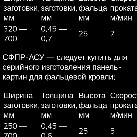
заготовки,
заготовки,
фальца,
проката
мм
мм
мм
м/мин
320 —
0,45 —
25
7
700
0,7
СФПР-АСУ — следует купить для
серийного изготовления панель-
картин для фальцевой кровли;
Ширина
Толщина
Высота
Скорос
заготовки,
заготовки,
фальца,
проката
мм
мм
мм
м/мин
250 —
0,45 —
25
5
700
0,6