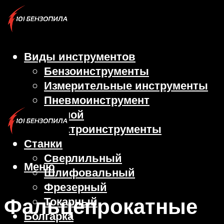
Виды инструментов
Бензоинструменты
Измерительные инструменты
Пневмоинструмент
Ручной
Электроинструменты
Станки
Сверлильный
Меню
Шлифовальный
Фрезерный
Фальцепрокатные
Токарный
Болгарка