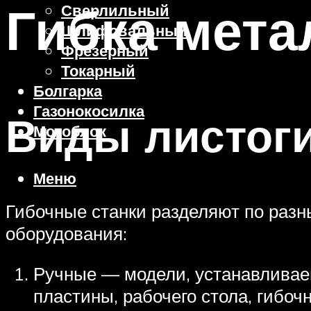
Гибка мета
Сверлильный
Шлифовальный
Фрезерный
Токарный
Болгарка
Газонокосилка
Виды листог
Мотоблок
Меню
Гибочные станки разделяют по разн
оборудования:
Ручные — модели, устанавливаем
пластины, рабочего стола, гибоч