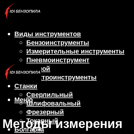
Виды инструментов
Бензоинструменты
Измерительные инструменты
Пневмоинструмент
Ручной
Электроинструменты
Станки
Сверлильный
Меню
Шлифовальный
Фрезерный
Методы измерения
Токарный
Болгарка