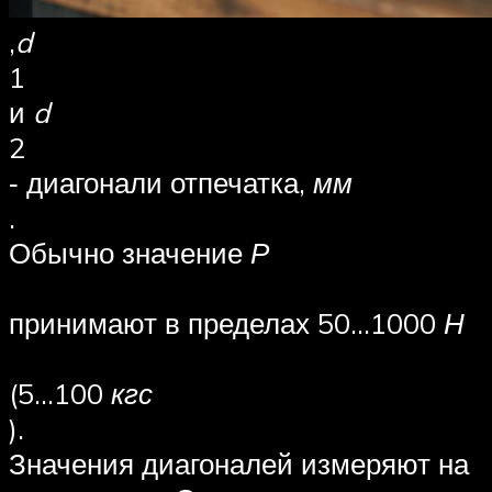
,
d
1
и
d
2
‑ диагонали отпечатка,
мм
.
Обычно значение
Р
принимают в пределах 50…1000
Н
(5…100
кгс
).
Значения диагоналей измеряют на