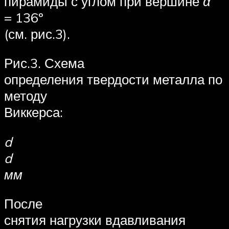
пирамиды с углом при вершине
α
= 136º
(см. рис.3).
Рис.3. Схема
определения твердости металла по
методу
Виккерса:
d
d
мм
После
снятия нагрузки вдавливания