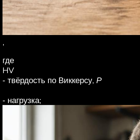
,
где
HV
‑ твёрдость по Виккерсу,
Р
‑ нагрузка;