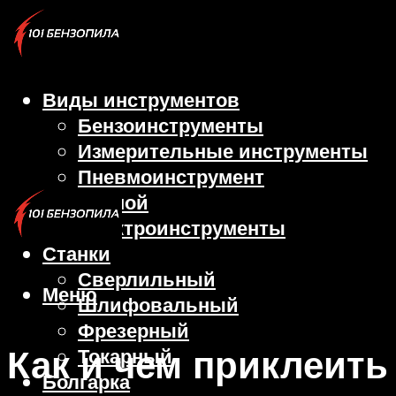
Виды инструментов
Бензоинструменты
Измерительные инструменты
Пневмоинструмент
Ручной
Электроинструменты
Станки
Сверлильный
Меню
Шлифовальный
Фрезерный
Как и чем приклеить
Токарный
Болгарка