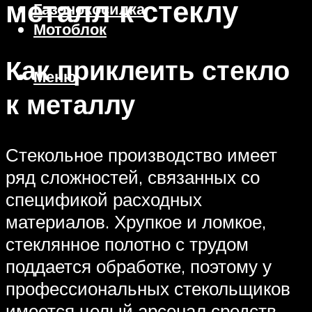
металл к стеклу
Газонокосилка
Мотоблок
Как приклеить стекло
Меню
к металлу
Стекольное производство имеет
ряд сложностей, связанных со
спецификой расходных
материалов. Хрупкое и ломкое,
стеклянное полотно с трудом
поддается обработке, поэтому у
профессиональных стекольщиков
имеется целый арсенал средств