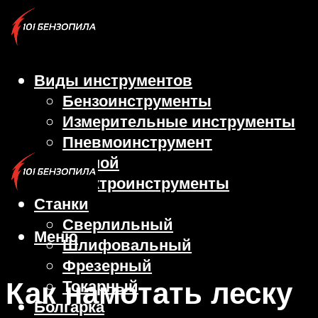
Виды инструментов
Бензоинструменты
Измерительные инструменты
Пневмоинструмент
Ручной
Электроинструменты
Станки
Сверлильный
Меню
Шлифовальный
Фрезерный
Как намотать леску
Токарный
Болгарка