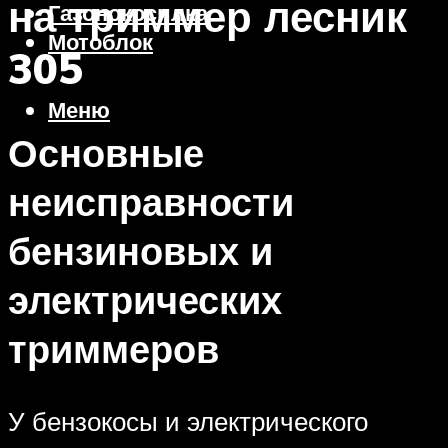
на триммер лесник
Газонокосилка
Мотоблок
305
Меню
Основные
неисправности
бензиновых и
электрических
триммеров
У бензокосы и электрического