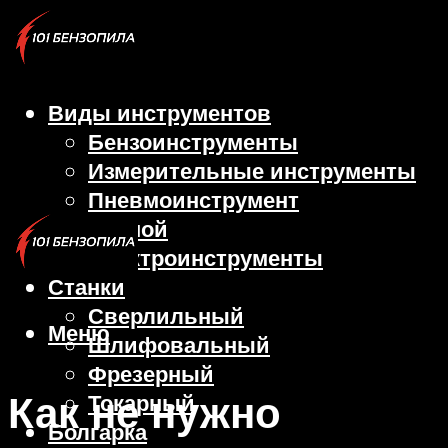
Виды инструментов
Бензоинструменты
Измерительные инструменты
Пневмоинструмент
Ручной
Электроинструменты
Станки
Сверлильный
Меню
Шлифовальный
Фрезерный
Как не нужно
Токарный
Болгарка