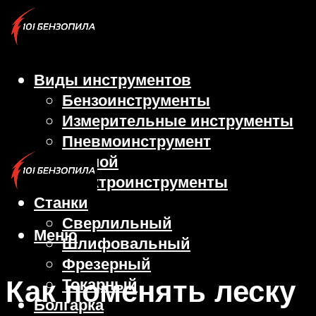
Виды инструментов
Бензоинструменты
Измерительные инструменты
Пневмоинструмент
Ручной
Электроинструменты
Станки
Сверлильный
Меню
Шлифовальный
Фрезерный
Как поменять леску
Токарный
Болгарка