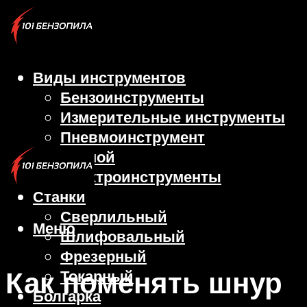
Виды инструментов
Бензоинструменты
Измерительные инструменты
Пневмоинструмент
Ручной
Электроинструменты
Станки
Сверлильный
Меню
Шлифовальный
Фрезерный
Как поменять шнур
Токарный
Болгарка