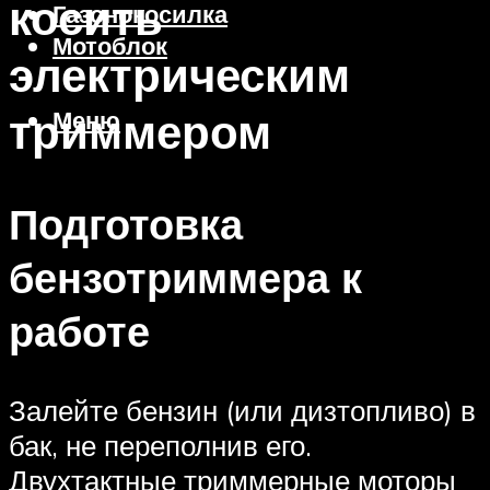
косить
Газонокосилка
Мотоблок
электрическим
триммером
Меню
Подготовка
бензотриммера к
работе
Залейте бензин (или дизтопливо) в
бак, не переполнив его.
Двухтактные триммерные моторы