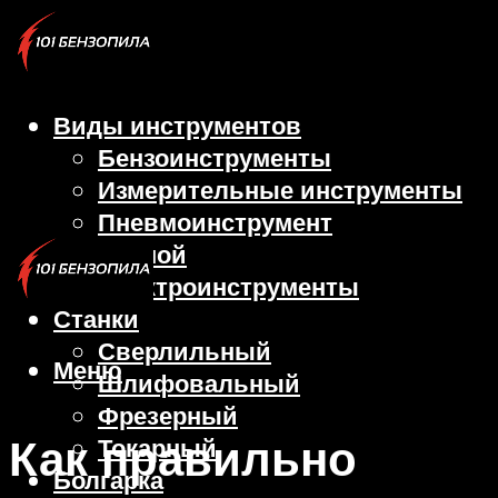
Виды инструментов
Бензоинструменты
Измерительные инструменты
Пневмоинструмент
Ручной
Электроинструменты
Станки
Сверлильный
Меню
Шлифовальный
Фрезерный
Как правильно
Токарный
Болгарка