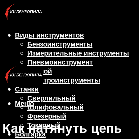
Виды инструментов
Бензоинструменты
Измерительные инструменты
Пневмоинструмент
Ручной
Электроинструменты
Станки
Сверлильный
Меню
Шлифовальный
Фрезерный
Как натянуть цепь
Токарный
Болгарка