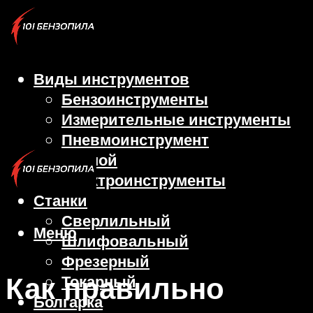
Виды инструментов
Бензоинструменты
Измерительные инструменты
Пневмоинструмент
Ручной
Электроинструменты
Станки
Сверлильный
Меню
Шлифовальный
Фрезерный
Как правильно
Токарный
Болгарка