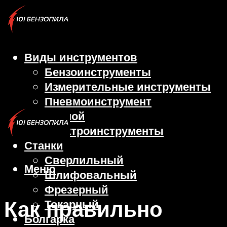
Виды инструментов
Бензоинструменты
Измерительные инструменты
Пневмоинструмент
Ручной
Электроинструменты
Станки
Сверлильный
Меню
Шлифовальный
Фрезерный
Как правильно
Токарный
Болгарка