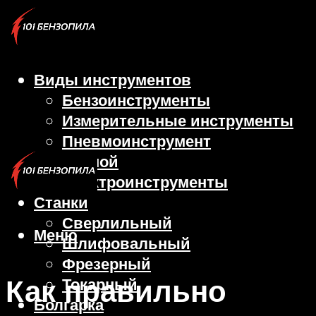
Виды инструментов
Бензоинструменты
Измерительные инструменты
Пневмоинструмент
Ручной
Электроинструменты
Станки
Сверлильный
Меню
Шлифовальный
Фрезерный
Как правильно
Токарный
Болгарка