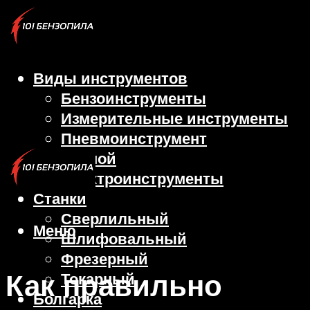
Виды инструментов
Бензоинструменты
Измерительные инструменты
Пневмоинструмент
Ручной
Электроинструменты
Станки
Сверлильный
Меню
Шлифовальный
Фрезерный
Как правильно
Токарный
Болгарка