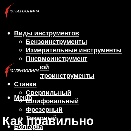
Виды инструментов
Бензоинструменты
Измерительные инструменты
Пневмоинструмент
Ручной
Электроинструменты
Станки
Сверлильный
Меню
Шлифовальный
Фрезерный
Как правильно
Токарный
Болгарка