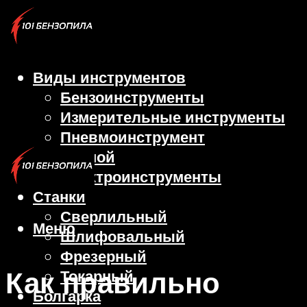
Виды инструментов
Бензоинструменты
Измерительные инструменты
Пневмоинструмент
Ручной
Электроинструменты
Станки
Сверлильный
Меню
Шлифовальный
Фрезерный
Как правильно
Токарный
Болгарка