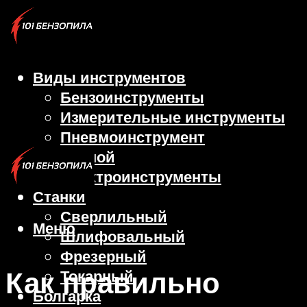
Виды инструментов
Бензоинструменты
Измерительные инструменты
Пневмоинструмент
Ручной
Электроинструменты
Станки
Сверлильный
Меню
Шлифовальный
Фрезерный
Как правильно
Токарный
Болгарка