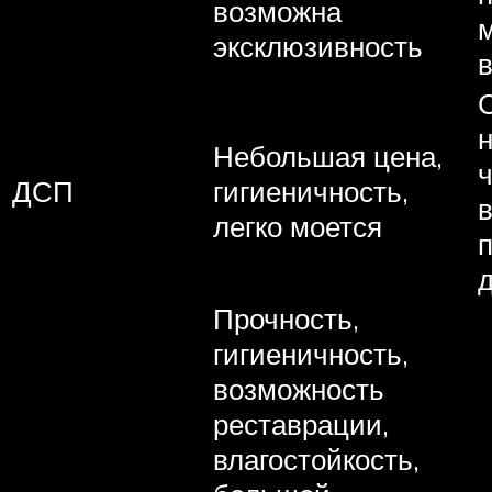
возможна
эксклюзивность
Небольшая цена,
ДСП
гигиеничность,
легко моется
п
Прочность,
гигиеничность,
возможность
реставрации,
влагостойкость,