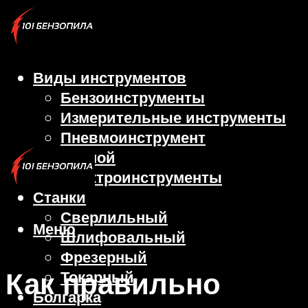
Виды инструментов
Бензоинструменты
Измерительные инструменты
Пневмоинструмент
Ручной
Электроинструменты
Станки
Сверлильный
Меню
Шлифовальный
Фрезерный
Как правильно
Токарный
Болгарка