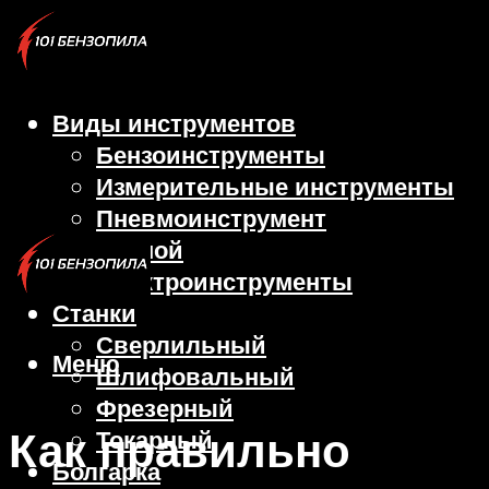
Виды инструментов
Бензоинструменты
Измерительные инструменты
Пневмоинструмент
Ручной
Электроинструменты
Станки
Сверлильный
Меню
Шлифовальный
Фрезерный
Как правильно
Токарный
Болгарка