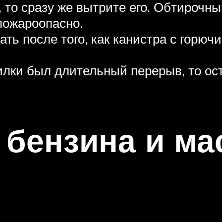
 то сразу же вытрите его. Обтирочн
пожароопасно.
ать после того, как канистра с горюч
илки был длительный перерыв, то ос
бензина и ма