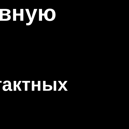
ивную
тактных