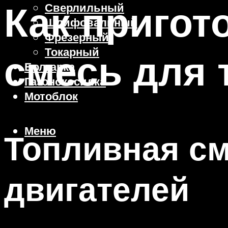
Как пригот
Сверлильный
Шлифовальный
Фрезерный
Токарный
смесь для
Болгарка
Газонокосилка
Мотоблок
Меню
Топливная см
двигателей