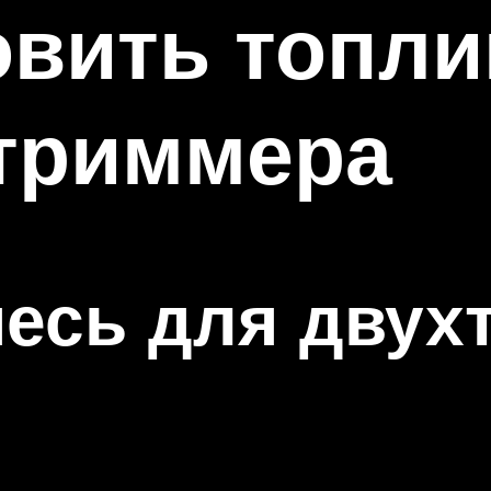
овить топл
 триммера
есь для двух