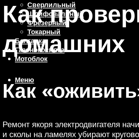
Как провер
Сверлильный
Шлифовальный
Фрезерный
Токарный
домашних
Болгарка
Газонокосилка
Мотоблок
Меню
Как «оживить
Ремонт якоря электродвигателя нач
и сколы на ламелях убирают кругов