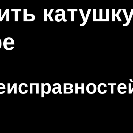
ить катушк
ре
еисправносте