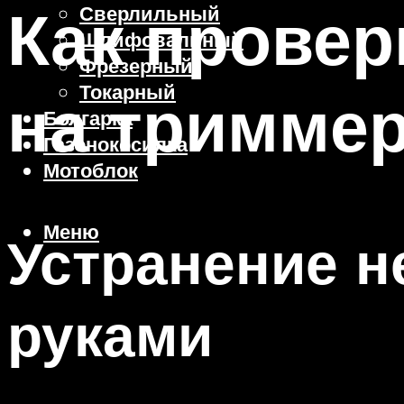
Как провер
Сверлильный
Шлифовальный
Фрезерный
Токарный
на тримме
Болгарка
Газонокосилка
Мотоблок
Меню
Устранение н
руками