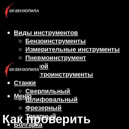
Виды инструментов
Бензоинструменты
Измерительные инструменты
Пневмоинструмент
Ручной
Электроинструменты
Станки
Сверлильный
Меню
Шлифовальный
Фрезерный
Как проверить
Токарный
Болгарка