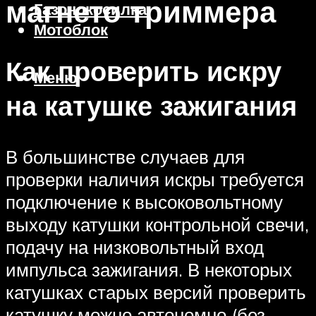
магнето триммера
Газонокосилка
Мотоблок
Как проверить искру
Меню
на катушке зажигания
В большинстве случаев для
проверки наличия искры требуется
подключение к высоковольтному
выходу катушки контрольной свечи,
подачу на низковольтный вход
импульса зажигания. В некоторых
катушках старых версий проверить
катушку можно автономно (без