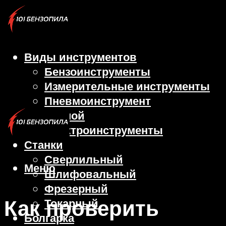
Виды инструментов
Бензоинструменты
Измерительные инструменты
Пневмоинструмент
Ручной
Электроинструменты
Станки
Сверлильный
Меню
Шлифовальный
Фрезерный
Как проверить
Токарный
Болгарка