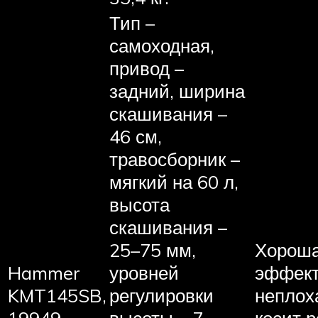
Тип –
самоходная,
привод –
задний, ширина
скашивания –
46 см,
травосборник –
мягкий на 60 л,
высота
скашивания –
25–75 мм,
Хорош
Hammer
уровней
эффект
KMT145SB,
регулировки
неплох
19949
высоты – 7,
косит р