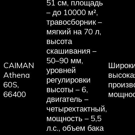
51 см, площадь
– до 10000 м²,
травосборник –
мягкий на 70 л,
высота
скашивания –
50–90 мм,
CAIMAN
Широки
уровней
Athena
высока
регулировки
60S,
произв
высоты – 6,
66400
мощнос
двигатель –
четырехтактный,
мощность – 5,5
л.с., объем бака