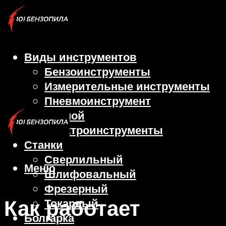
Виды инструментов
Бензоинструменты
Измерительные инструменты
Пневмоинструмент
Ручной
Электроинструменты
Станки
Сверлильный
Меню
Шлифовальный
Фрезерный
Как работает
Токарный
Болгарка