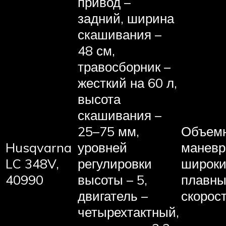
привод –
задний, ширина
скашивания –
48 см,
травосборник –
жесткий на 60 л,
высота
скашивания –
25–75 мм,
Объемн
Husqvarna
уровней
маневр
LC 348V,
регулировки
широки
40990
высоты – 5,
плавны
двигатель –
скорост
четырехтактный,