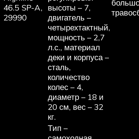
больш
46.5 SP-A,
высоты – 7,
травос
29990
двигатель –
четырехтактный,
мощность – 2,7
л.с., материал
деки и корпуса –
сталь,
количество
колес – 4,
диаметр – 18 и
20 см, вес – 32
кг.
Тип –
самоходная,