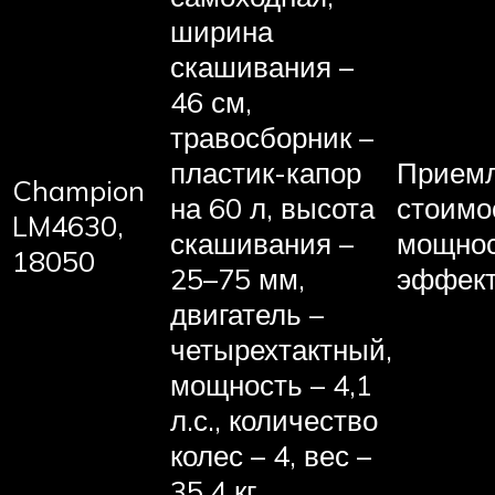
ширина
скашивания –
46 см,
травосборник –
пластик-капор
Прием
Champion
на 60 л, высота
стоимо
LM4630,
скашивания –
мощнос
18050
25–75 мм,
эффект
двигатель –
четырехтактный,
мощность – 4,1
л.с., количество
колес – 4, вес –
35,4 кг.