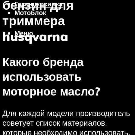
бензин для
Газонокосилка
Мотоблок
триммера
husqvarna
Меню
Какого бренда
использовать
моторное масло?
Для каждой модели производитель
советует список материалов,
которые необходимо использовать.