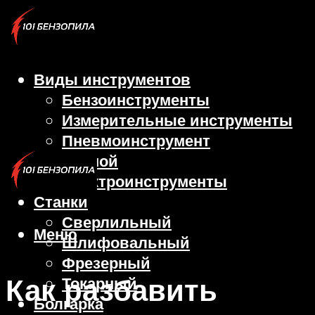
Виды инструментов
Бензоинструменты
Измерительные инструменты
Пневмоинструмент
Ручной
Электроинструменты
Станки
Сверлильный
Меню
Шлифовальный
Фрезерный
Как разбавить
Токарный
Болгарка