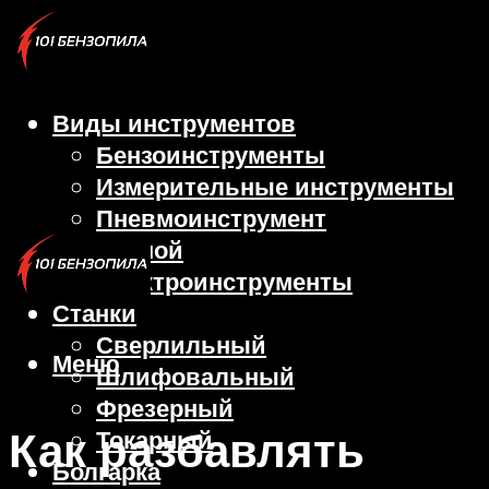
Виды инструментов
Бензоинструменты
Измерительные инструменты
Пневмоинструмент
Ручной
Электроинструменты
Станки
Сверлильный
Меню
Шлифовальный
Фрезерный
Как разбавлять
Токарный
Болгарка