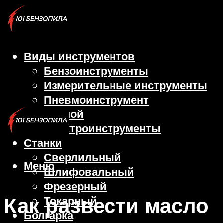
Виды инструментов
Бензоинструменты
Измерительные инструменты
Пневмоинструмент
Ручной
Электроинструменты
Станки
Сверлильный
Меню
Шлифовальный
Фрезерный
Как развести масло
Токарный
Болгарка