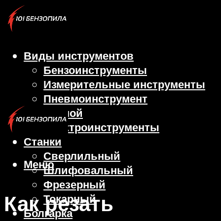
Виды инструментов
Бензоинструменты
Измерительные инструменты
Пневмоинструмент
Ручной
Электроинструменты
Станки
Сверлильный
Меню
Шлифовальный
Фрезерный
Как резать
Токарный
Болгарка