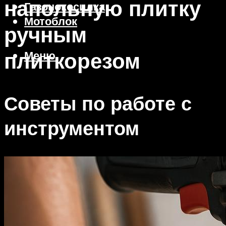
напольную плитку
Газонокосилка
Мотоблок
ручным
плиткорезом
Меню
Советы по работе с
инструментом