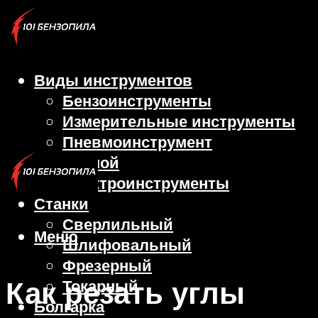
Виды инструментов
Бензоинструменты
Измерительные инструменты
Пневмоинструмент
Ручной
Электроинструменты
Станки
Сверлильный
Меню
Шлифовальный
Фрезерный
Как резать углы
Токарный
Болгарка