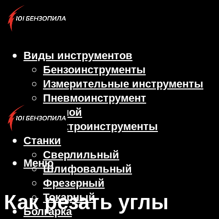
Виды инструментов
Бензоинструменты
Измерительные инструменты
Пневмоинструмент
Ручной
Электроинструменты
Станки
Сверлильный
Меню
Шлифовальный
Фрезерный
Как резать углы
Токарный
Болгарка