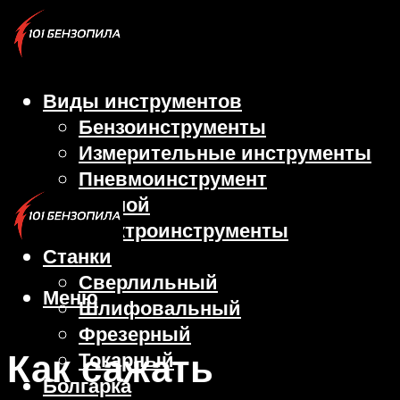
Виды инструментов
Бензоинструменты
Измерительные инструменты
Пневмоинструмент
Ручной
Электроинструменты
Станки
Сверлильный
Меню
Шлифовальный
Фрезерный
Как сажать
Токарный
Болгарка