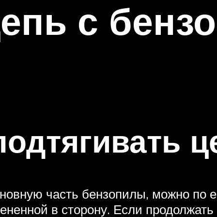
цепь с бенз
подтягивать ц
сновную часть бензопилы, можно по е
рененной в сторону. Если продолжать