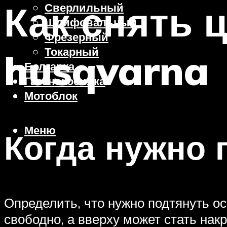
Как снять 
Сверлильный
Шлифовальный
Фрезерный
Токарный
husqvarna
Болгарка
Газонокосилка
Мотоблок
Меню
Когда нужно 
Определить, что нужно подтянуть о
свободно, а вверху может стать нак