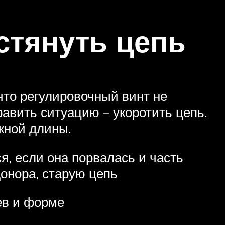
стянуть цепь
 что регулировочный винт не
равить ситуацию – укоротить цепь.
ужной длины.
я, если она порвалась и часть
онора, старую цепь
ев и форме