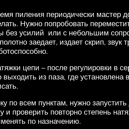
емя пиления периодически мастер до
делать. Нужно попробовать перемести
 без усилий или с небольшим сопро
полотно заедает, издает скрип, звук т
ботоспособно.
тяжки цепи – после регулировки в с
 выходить из паза, где установлена в
сать.
у по всем пунктам, нужно запустить 
лу и проверить повторно степень нат
именять по назначению.