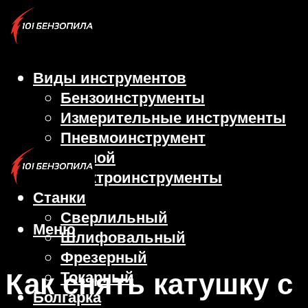
Виды инструментов
Бензоинструменты
Измерительные инструменты
Пневмоинструмент
Ручной
Электроинструменты
Станки
Сверлильный
Меню
Шлифовальный
Фрезерный
Как снять катушку с
Токарный
Болгарка