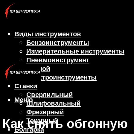
Виды инструментов
Бензоинструменты
Измерительные инструменты
Пневмоинструмент
Ручной
Электроинструменты
Станки
Сверлильный
Меню
Шлифовальный
Фрезерный
Как снять обгонную
Токарный
Болгарка